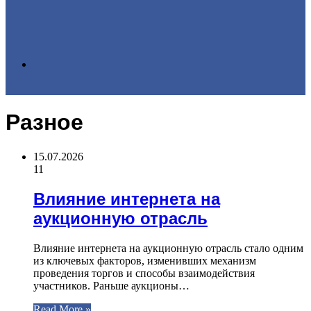
Search
Разное
for
15.07.2026
11
Влияние интернета на
аукционную отрасль
Влияние интернета на аукционную отрасль стало одним
из ключевых факторов, изменивших механизм
проведения торгов и способы взаимодействия
участников. Раньше аукционы…
Read More »